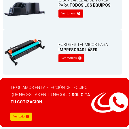
PARA
TODOS LOS EQUIPOS
.
Ver toners
FUSORES TÉRMICOS PARA
IMPRESORAS LÁSER
.
Ver rodillos
TE GUIAMOS EN LA ELECCIÓN DEL EQUIPO
QUE NECESITAS EN TU NEGOCIO.
SOLICITA
TU COTIZACIÓN
.
Ver todo