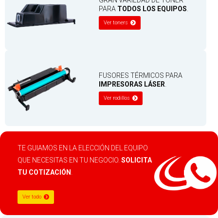
PARA
TODOS LOS EQUIPOS
.
Ver toners
FUSORES TÉRMICOS PARA
IMPRESORAS LÁSER
.
Ver rodillos
TE GUIAMOS EN LA ELECCIÓN DEL EQUIPO
QUE NECESITAS EN TU NEGOCIO.
SOLICITA
TU COTIZACIÓN
.
Ver todo